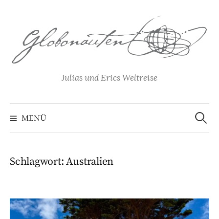
Springe
zum
Inhalt
Julias und Erics Weltreise
Suchen
nach:
MENÜ
Schlagwort:
Australien