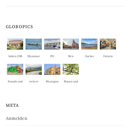
GLOBOPICS
Indien 2018
Myanmar
PEI
New
Quebec
Ontario
Brunswick
Kanada und
weitere
Nicaragua
Nosara und
New
Nationalpar
La Cruz
England
ks
META
Anmelden