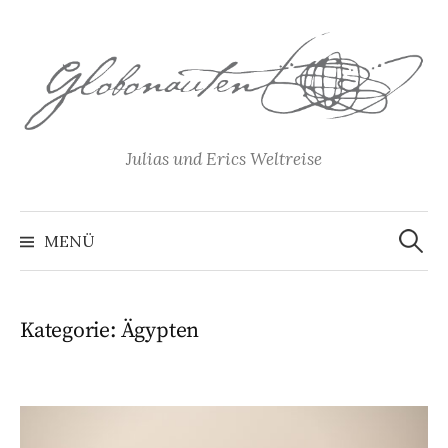
Springe
zum
Inhalt
Julias und Erics Weltreise
Suchen
nach:
MENÜ
Kategorie:
Ägypten