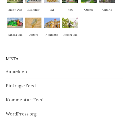
Indien 2018
Myanmar
PEI
New
Quebec
Ontario
Brunswick
Kanada und
weitere
Nicaragua
Nosara und
New
Nationalpar
La Cruz
England
ks
META
Anmelden
Eintrags-Feed
Kommentar-Feed
WordPress.org