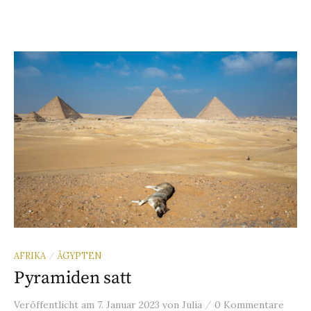
AFRIKA
ÄGYPTEN
/
Pyramiden satt
/
Veröffentlicht
am
7. Januar 2023
von
Julia
0 Kommentare