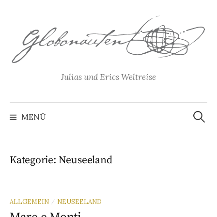
Springe
zum
Inhalt
Julias und Erics Weltreise
Suchen
nach:
MENÜ
Kategorie:
Neuseeland
ALLGEMEIN
NEUSEELAND
/