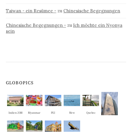
Taiwan - ein Resümee -
zu
Chinesische Begegnungen
Chinesische Begegnungen -
zu
Ich möchte ein Nyonya
sein
GLOBOPICS
Indien 2018
Myanmar
PEI
New
Quebec
Brunswick
Ontario