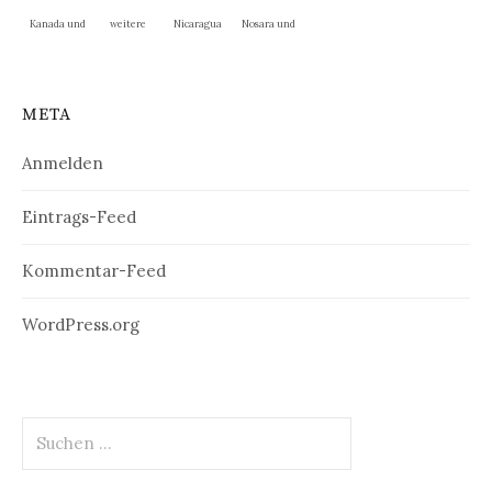
Kanada und
weitere
Nicaragua
Nosara und
New
Nationalpar
La Cruz
England
ks
META
Anmelden
Eintrags-Feed
Kommentar-Feed
WordPress.org
Suchen
nach: