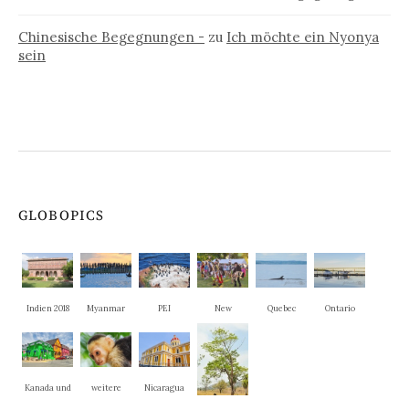
Chinesische Begegnungen -
zu
Ich möchte ein Nyonya
sein
GLOBOPICS
Indien 2018
Myanmar
PEI
New
Quebec
Ontario
Brunswick
Kanada und
weitere
Nicaragua
New
Nationalpar