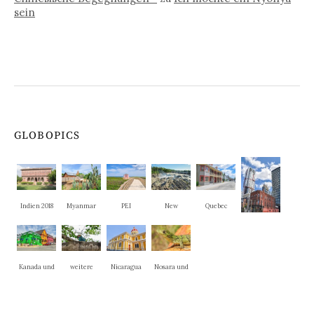
sein
GLOBOPICS
Indien 2018
Myanmar
PEI
New
Quebec
Brunswick
Ontario
Kanada und
weitere
Nicaragua
Nosara und
New
Nationalpar
La Cruz
England
ks