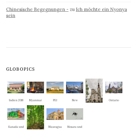
Chinesische Begegnungen -
zu
Ich möchte ein Nyonya
sein
GLOBOPICS
Indien 2018
Myanmar
PEI
New
Ontario
Brunswick
Quebec
Kanada und
Nicaragua
Nosara und
New
La Cruz