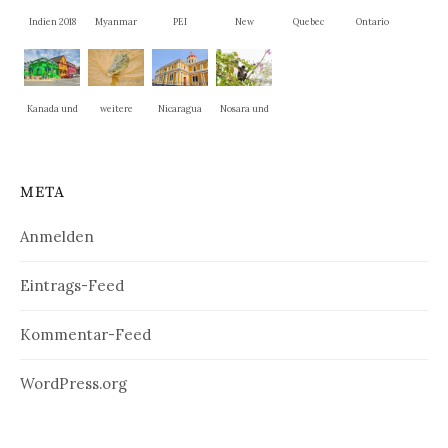
Indien 2018
Myanmar
PEI
New
Quebec
Ontario
Brunswick
Kanada und
weitere
Nicaragua
Nosara und
New
Nationalpar
La Cruz
England
ks
META
Anmelden
Eintrags-Feed
Kommentar-Feed
WordPress.org