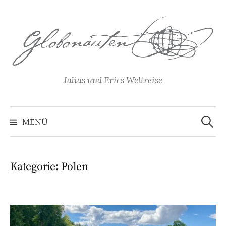
Springe
zum
Inhalt
Julias und Erics Weltreise
Suchen
nach:
MENÜ
Kategorie:
Polen