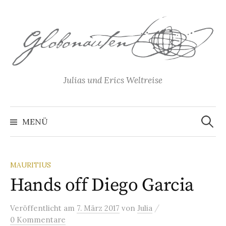
Springe
zum
Inhalt
Julias und Erics Weltreise
Suchen
nach:
MENÜ
MAURITIUS
Hands off Diego Garcia
/
Veröffentlicht
am
7. März 2017
von
Julia
0 Kommentare