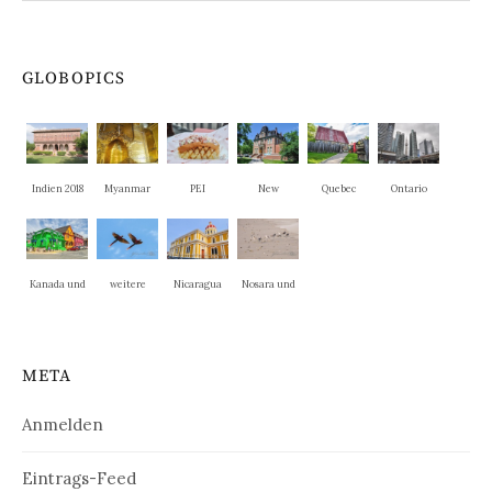
GLOBOPICS
Indien 2018
Myanmar
PEI
New
Quebec
Ontario
Brunswick
Kanada und
weitere
Nicaragua
Nosara und
New
Nationalpar
La Cruz
England
ks
META
Anmelden
Eintrags-Feed