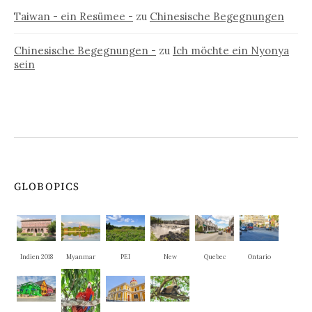
Taiwan - ein Resümee -
zu
Chinesische Begegnungen
Chinesische Begegnungen -
zu
Ich möchte ein Nyonya
sein
GLOBOPICS
Indien 2018
Myanmar
PEI
New
Quebec
Ontario
Brunswick