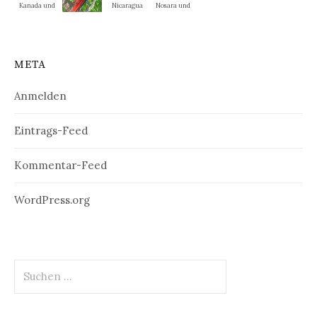
Kanada und
Nicaragua
Nosara und
New
La Cruz
weitere
England
Nationalpar
META
ks
Anmelden
Eintrags-Feed
Kommentar-Feed
WordPress.org
Suchen
nach: