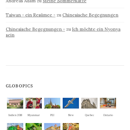
Andreas Adam
zu
Meine Sommerkatze
Taiwan - ein Resümee -
zu
Chinesische Begegnungen
Chinesische Begegnungen -
zu
Ich möchte ein Nyonya
sein
GLOBOPICS
Indien 2018
Myanmar
PEI
New
Quebec
Ontario
Brunswick