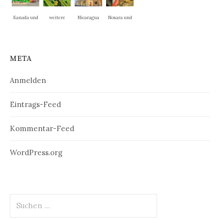
Kanada und
weitere
Nicaragua
Nosara und
New
Nationalpar
La Cruz
England
ks
META
Anmelden
Eintrags-Feed
Kommentar-Feed
WordPress.org
Suchen
nach: