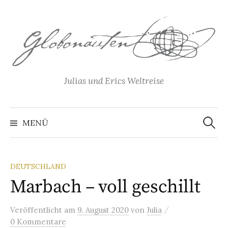
Springe
zum
Inhalt
Julias und Erics Weltreise
Suchen
nach:
MENÜ
DEUTSCHLAND
Marbach – voll geschillt
/
Veröffentlicht
am
9. August 2020
von
Julia
0 Kommentare