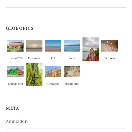
GLOBOPICS
Indien 2018
Myanmar
PEI
New
Ontario
Brunswick
Quebec
Kanada und
Nicaragua
Nosara und
New
La Cruz
weitere
England
Nationalpar
META
ks
Anmelden