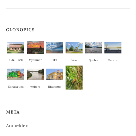
GLOBOPICS
Myanmar
Indien 2018
PEI
New
Quebec
Ontario
Brunswick
Kanada und
weitere
Nicaragua
New
Nationalpar
Nosara und
England
ks
La Cruz
META
Anmelden