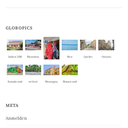
GLOBOPICS
Indien 2018
Myanmar
New
Quebec
Ontario
Brunswick
PEI
Kanada und
weitere
Nicaragua
Nosara und
New
Nationalpar
La Cruz
England
ks
META
Anmelden