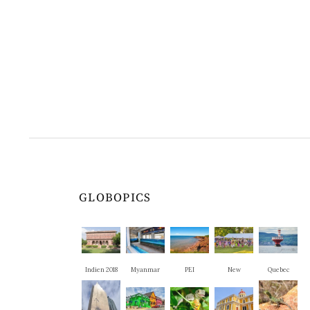
GLOBOPICS
Indien 2018
Myanmar
PEI
New
Quebec
Brunswick