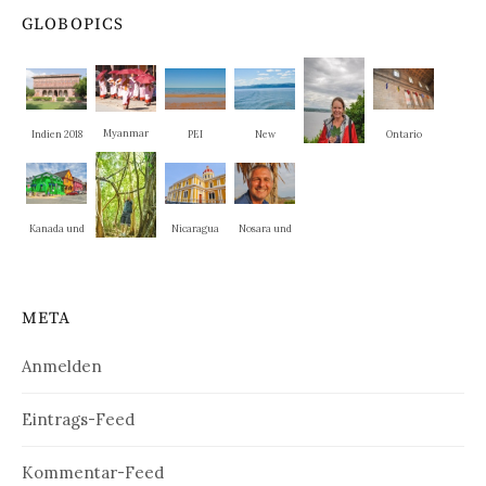
GLOBOPICS
Myanmar
Indien 2018
PEI
New
Ontario
Brunswick
Quebec
Kanada und
Nicaragua
Nosara und
New
La Cruz
weitere
England
Nationalpar
META
ks
Anmelden
Eintrags-Feed
Kommentar-Feed