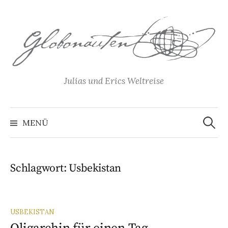
Springe
zum
Inhalt
Julias und Erics Weltreise
Suchen
nach:
MENÜ
Schlagwort:
Usbekistan
USBEKISTAN