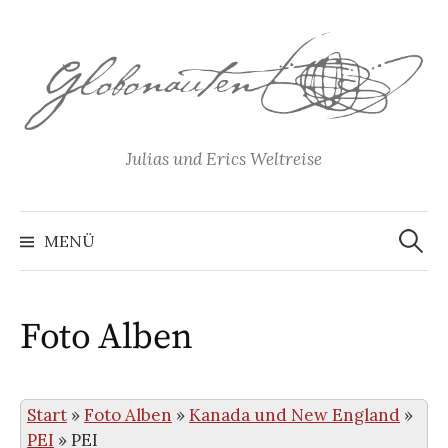
Springe
zum
Inhalt
Julias und Erics Weltreise
Suchen
nach:
MENÜ
Foto Alben
Start
»
Foto Alben
»
Kanada und New England
»
PEI
»
PEI