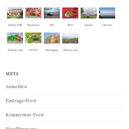
Indien 2018
Myanmar
PEI
New
Quebec
Ontario
Brunswick
weitere
Kanada und
Nicaragua
Nosara und
Nationalpar
New
La Cruz
ks
England
META
Anmelden
Eintrags-Feed
Kommentar-Feed
WordPress.org