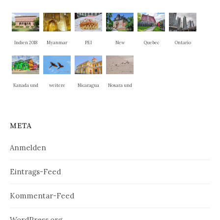
Indien 2018
Myanmar
PEI
New
Quebec
Ontario
Brunswick
Kanada und
weitere
Nicaragua
Nosara und
New
Nationalpar
La Cruz
England
ks
META
Anmelden
Eintrags-Feed
Kommentar-Feed
WordPress.org