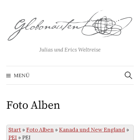
Springe
zum
Inhalt
Julias und Erics Weltreise
Suchen
nach:
MENÜ
Foto Alben
Start
»
Foto Alben
»
Kanada und New England
»
PEI
»
PEI