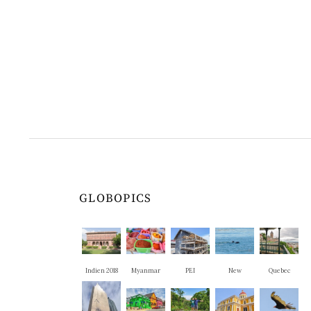
GLOBOPICS
Indien 2018
Myanmar
PEI
New
Quebec
Brunswick