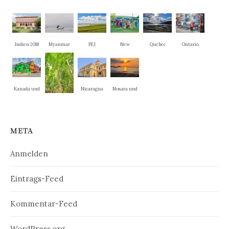
Indien 2018
Myanmar
PEI
New
Quebec
Ontario
Brunswick
Kanada und
Nicaragua
Nosara und
New
La Cruz
weitere
England
Nationalpar
META
ks
Anmelden
Eintrags-Feed
Kommentar-Feed
WordPress.org