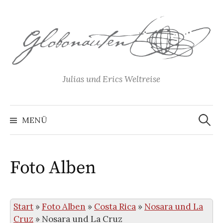
Springe
zum
Inhalt
Julias und Erics Weltreise
Suchen
nach:
MENÜ
Foto Alben
Start
»
Foto Alben
»
Costa Rica
»
Nosara und La
Cruz
»
Nosara und La Cruz