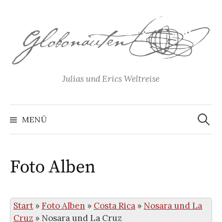
Springe
zum
Inhalt
Julias und Erics Weltreise
Suchen
nach:
MENÜ
Foto Alben
Start
»
Foto Alben
»
Costa Rica
»
Nosara und La
Cruz
»
Nosara und La Cruz