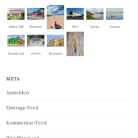
Indien 2018
Myanmar
New
Quebec
Ontario
Brunswick
PEI
Kanada und
weitere
Nicaragua
New
Nationalpar
Nosara und
England
ks
La Cruz
META
Anmelden
Eintrags-Feed
Kommentar-Feed
WordPress.org