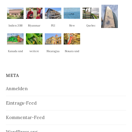
Indien 2018
Myanmar
PEI
New
Quebec
Brunswick
Ontario
Kanada und
weitere
Nicaragua
Nosara und
New
Nationalpar
La Cruz
England
ks
META
Anmelden
Eintrags-Feed
Kommentar-Feed
WordPress.org