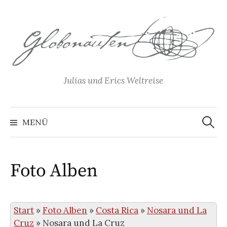
Springe
zum
Inhalt
Julias und Erics Weltreise
Suchen
nach:
MENÜ
Foto Alben
Start
»
Foto Alben
»
Costa Rica
»
Nosara und La
Cruz
»
Nosara und La Cruz