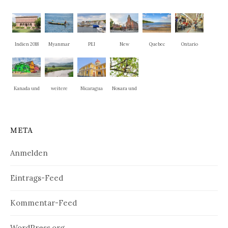
Indien 2018
Myanmar
PEI
New
Quebec
Ontario
Brunswick
Kanada und
weitere
Nicaragua
Nosara und
New
Nationalpar
La Cruz
England
ks
META
Anmelden
Eintrags-Feed
Kommentar-Feed
WordPress.org