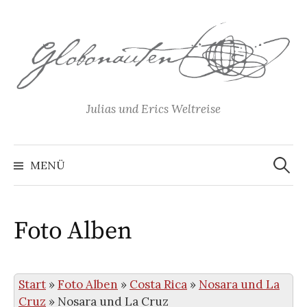
Springe
zum
Inhalt
Julias und Erics Weltreise
Suchen
nach:
MENÜ
Foto Alben
Start
»
Foto Alben
»
Costa Rica
»
Nosara und La
Cruz
»
Nosara und La Cruz