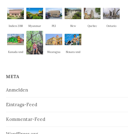
Indien 2018
Myanmar
PEI
New
Quebec
Ontario
Brunswick
Kanada und
Nicaragua
Nosara und
New
La Cruz
weitere
England
Nationalpar
META
ks
Anmelden
Eintrags-Feed
Kommentar-Feed
WordPress.org