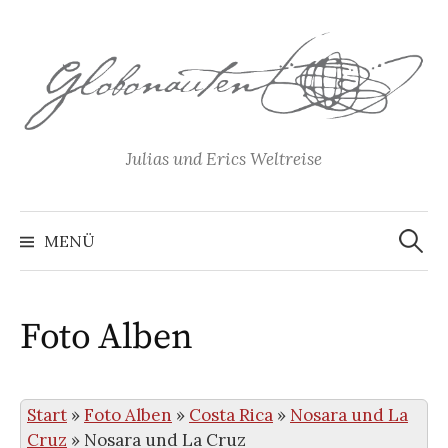
Springe
zum
Inhalt
Julias und Erics Weltreise
Suchen
nach:
MENÜ
Foto Alben
Start
»
Foto Alben
»
Costa Rica
»
Nosara und La
Cruz
»
Nosara und La Cruz