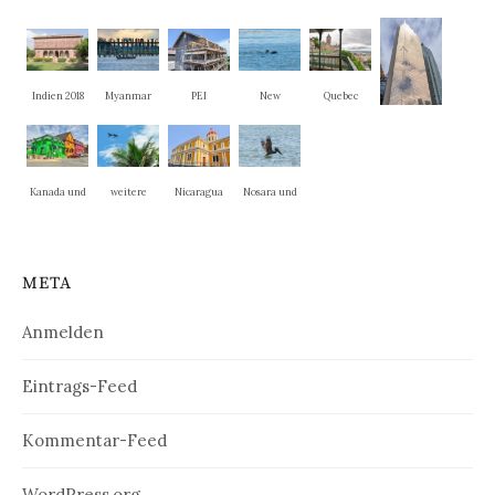
Indien 2018
Myanmar
PEI
New
Quebec
Brunswick
Ontario
Kanada und
weitere
Nicaragua
Nosara und
New
Nationalpar
La Cruz
England
ks
META
Anmelden
Eintrags-Feed
Kommentar-Feed
WordPress.org