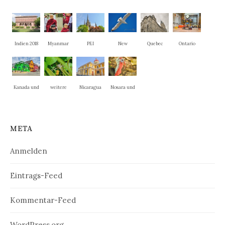
Indien 2018
Myanmar
PEI
New
Quebec
Ontario
Brunswick
Kanada und
weitere
Nicaragua
Nosara und
New
Nationalpar
La Cruz
England
ks
META
Anmelden
Eintrags-Feed
Kommentar-Feed
WordPress.org