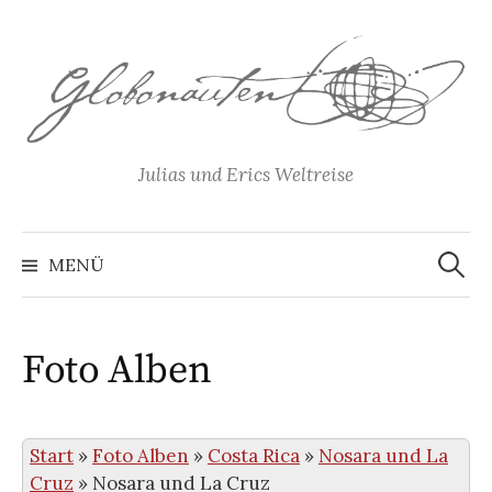
Springe
zum
Inhalt
Julias und Erics Weltreise
Suchen
nach:
MENÜ
Foto Alben
Start
»
Foto Alben
»
Costa Rica
»
Nosara und La
Cruz
»
Nosara und La Cruz