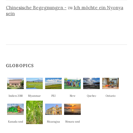
Chinesische Begegnungen -
zu
Ich möchte ein Nyonya
sein
GLOBOPICS
Indien 2018
Myanmar
PEI
New
Quebec
Ontario
Brunswick
Kanada und
Nicaragua
Nosara und
New
La Cruz