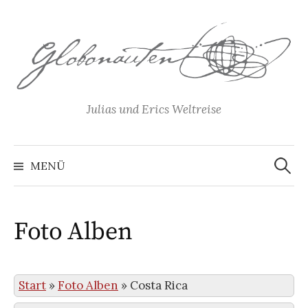
Springe
zum
Inhalt
Julias und Erics Weltreise
Suchen
nach:
MENÜ
Foto Alben
Start
»
Foto Alben
»
Costa Rica